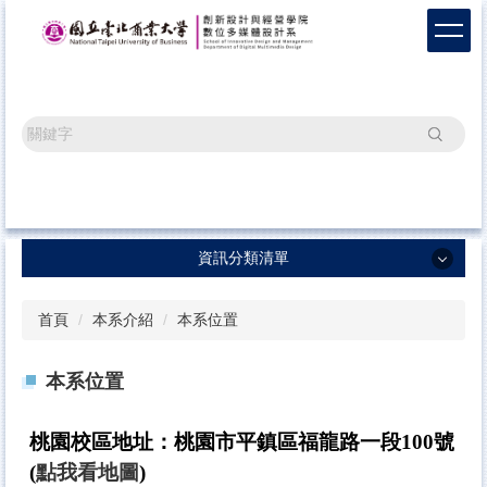
跳
到
主
要
內
容
搜尋
區
資訊分類清單
資訊分類清單
首頁
本系介紹
本系位置
系所最新消息
本系位置
畢業成果
榮譽榜單
桃園校區地址：桃園市平鎮區福龍路一段100號
辦學成果
(
點我看地圖
)