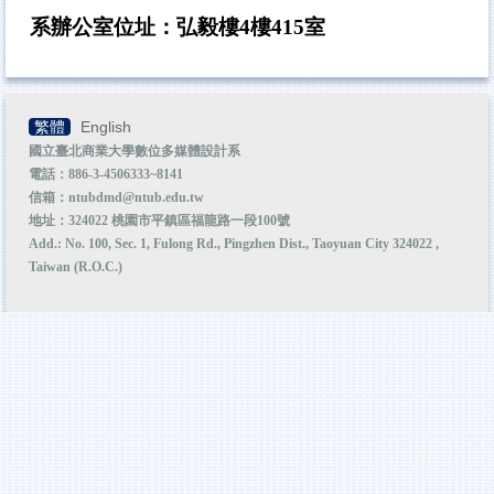
其他資源
系辦公室位址：弘毅樓4樓415室
本院系所
校外實習
繁體
English
國立臺北商業大學數位多媒體設計系
電話：886-3-4506333~8141
信箱：ntubdmd@ntub.edu.tw
地址：324022 桃園市平鎮區福龍路一段100號
Add.: No. 100, Sec. 1, Fulong Rd., Pingzhen Dist., Taoyuan City 324022 ,
Taiwan (R.O.C.)