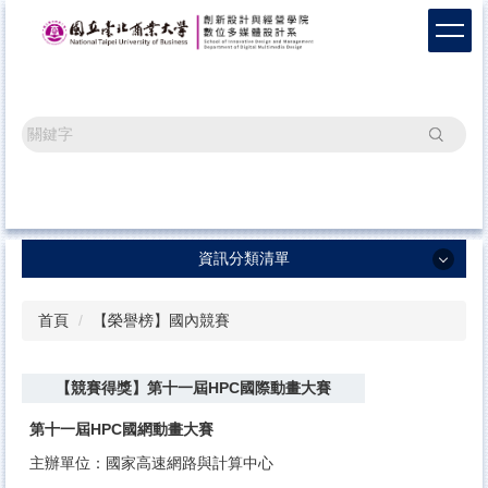
跳
到
主
要
內
容
搜尋
區
資訊分類清單
資訊分類清單
首頁
【榮譽榜】國內競賽
系所最新消息
【競賽得獎】第十一屆HPC國際動畫大賽
畢業成果
榮譽榜單
第十一屆HPC國網動畫大賽
主辦單位：國家高速網路與計算中心
辦學成果