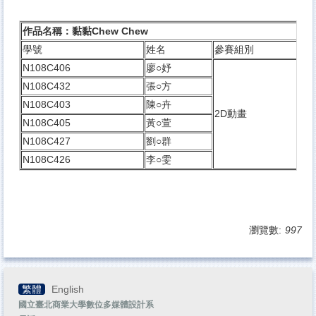
其他資源
作品名稱：黏黏Chew Chew
本院系所
學號
姓名
參賽組別
校外實習
N108C406
廖○妤
N108C432
張○方
N108C403
陳○卉
2D動畫
N108C405
黃○萱
N108C427
劉○群
N108C426
李○雯
瀏覽數:
997
繁體
English
國立臺北商業大學數位多媒體設計系