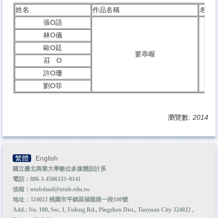
其他資源
姓名
作品名稱
名次
張O語
本院系所
林O儀
校外實習
歐O廷
要乖喔
莊 O
許O珊
劉O菲
瀏覽數:
2014
繁體
English
國立臺北商業大學數位多媒體設計系
電話：886-3-4506333~8141
信箱：ntubdmd@ntub.edu.tw
地址：324022 桃園市平鎮區福龍路一段100號
Add.: No. 100, Sec. 1, Fulong Rd., Pingzhen Dist., Taoyuan City 324022 ,