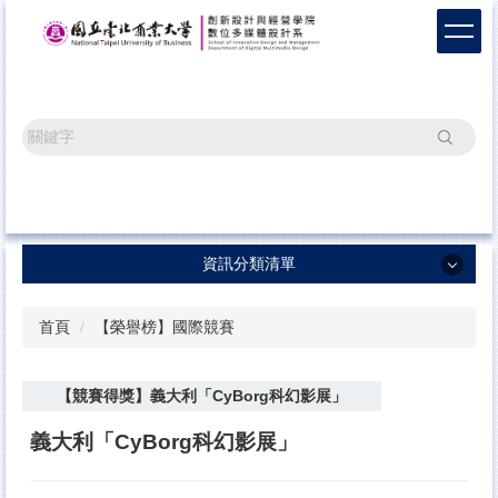
跳
到
主
要
內
容
搜尋
區
資訊分類清單
資訊分類清單
首頁
【榮譽榜】國際競賽
系所最新消息
【競賽得獎】義大利「CyBorg科幻影展」
畢業成果
榮譽榜單
義大利「CyBorg科幻影展」
辦學成果