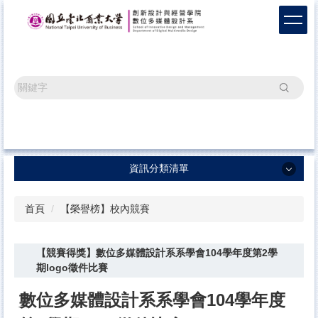
跳
到
主
要
內
容
搜尋
區
資訊分類清單
資訊分類清單
首頁
【榮譽榜】校內競賽
系所最新消息
【競賽得獎】數位多媒體設計系系學會104學年度第2學
畢業成果
期logo徵件比賽
榮譽榜單
數位多媒體設計系系學會104學年度
辦學成果