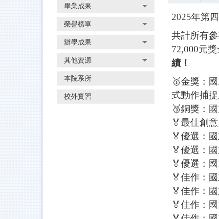
畢業成果
2025年
榮譽榜單
共計所有參
辦學成果
72,000元
其他資源
績！
本院系所
🥇金獎：國
式動作捕捉
校外實習
🥉銅獎：
🏅最佳創
🏅優選：
🏅優選：
🏅優選：
🏅佳作：國
🏅佳作：國
🏅佳作：
🏅佳作：