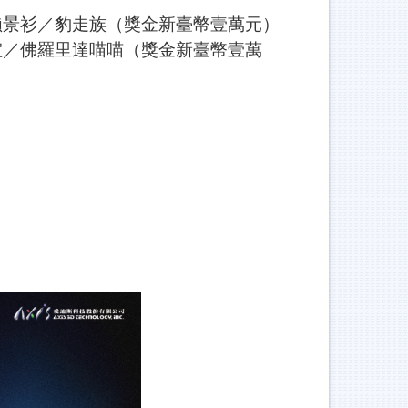
- 賴景衫／豹走族（獎金新臺幣壹萬元）
品媗／佛羅里達喵喵（獎金新臺幣壹萬