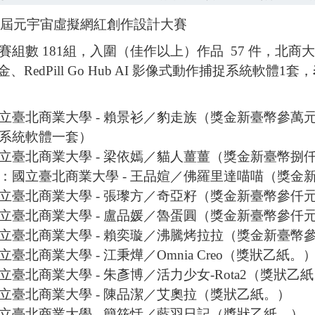
第四屆元宇宙虛擬網紅創作設計大賽
賽組數 181組，入圍（佳作以上）作品 57 件，北商
獎金、RedPill Go Hub AI 影像式動作捕捉系統軟體1套，
立臺北商業大學 - 賴景衫／豹走族（獎金新臺幣參萬元、獎狀乙紙
系統軟體一套）
國立臺北商業大學 - 梁依嫣／貓人薑薑（獎金新臺幣捌
意：國立臺北商業大學 - 王品媗／佛羅里達喵喵（獎
國立臺北商業大學 - 張瓈方／奇亞籽（獎金新臺幣參仟
國立臺北商業大學 - 盧品媛／魯蛋圓（獎金新臺幣參仟
國立臺北商業大學 - 賴奕璇／沸騰烤拉拉（獎金新臺幣
立臺北商業大學 - 江秉燁／Omnia Creo（獎狀乙紙。
立臺北商業大學 - 朱彥博／活力少女-Rota2（獎狀乙
國立臺北商業大學 - 陳品潔／艾奧拉（獎狀乙紙。）
國立臺北商業大學 - 簡筱恬／藍羽日記（獎狀乙紙。）