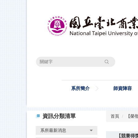
跳
到
主
要
內
容
區
搜尋
系所簡介
師資陣容
資訊分類清單
首頁
【榮
系所最新消息
【競賽得獎