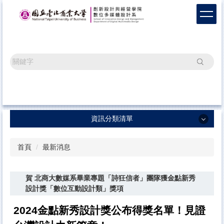
跳
到
主
要
內
容
搜尋
區
資訊分類清單
資訊分類清單
首頁
最新消息
系所最新消息
賀 北商大數媒系畢業專題「詩狂信者」團隊獲金點新秀
畢業成果
設計獎「數位互動設計類」獎項
榮譽榜單
2024金點新秀設計獎公布得獎名單！見證
辦學成果