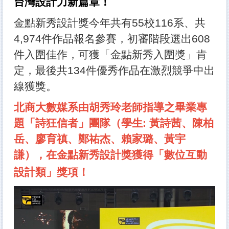
台灣設計力新篇章！
其他資源
金點新秀設計獎今年共有55校116系、共
本院系所
4,974件作品報名參賽，初審階段選出608
校外實習
件入圍佳作，可獲「金點新秀入圍獎」肯
定，最後共134件優秀作品在激烈競爭中出
線獲獎。
北商大數媒系由胡秀玲老師指導之畢業專
題「詩狂信者」團隊（學生: 黃詩茜、陳柏
岳、廖育禛、鄭祐杰、賴家璐、黃宇
謙），在金點新秀設計獎獲得「數位互動
設計類」獎項！