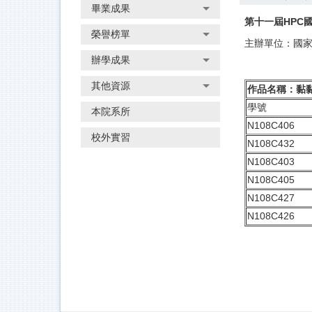
畢業成果
第十一屆HPC
榮譽榜單
主辦單位：國
辦學成果
其他資源
作品名稱：黏黏C
學號
本院系所
N108C406
校外實習
N108C432
N108C403
N108C405
N108C427
N108C426