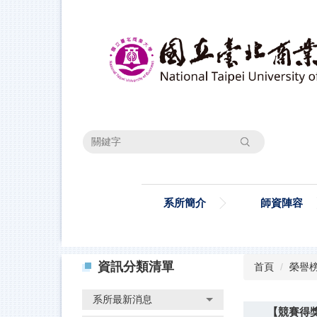
跳
到
主
要
內
容
區
搜尋
系所簡介
師資陣容
資訊分類清單
首頁
榮譽
系所最新消息
【競賽得