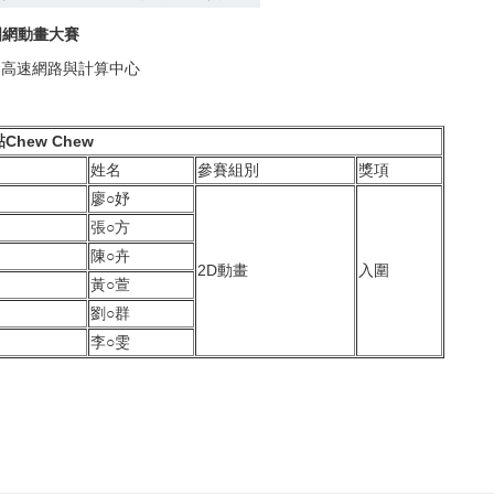
國網動畫大賽
家高速網路與計算中心
hew Chew
姓名
參賽組別
獎項
廖○妤
張○方
陳○卉
2D動畫
入圍
黃○萱
劉○群
李○雯