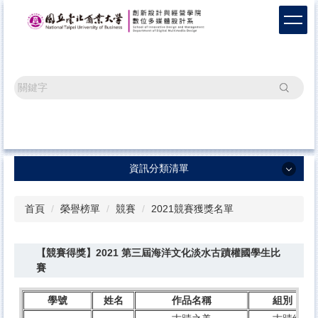
跳
到
主
要
內
容
搜尋
區
資訊分類清單
資訊分類清單
首頁
榮譽榜單
競賽
2021競賽獲獎名單
系所最新消息
【競賽得獎】2021 第三屆海洋文化淡水古蹟權國學生比
畢業成果
賽
榮譽榜單
學號
姓名
作品名稱
組別（獲
辦學成果