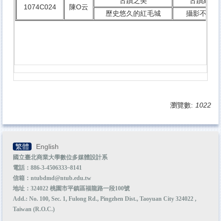
古蹟之美
古蹟組（
1074C024
陳O云
其他資源
歷史悠久的紅毛城
攝影不分組
本院系所
校外實習
瀏覽數:
1022
繁體
English
國立臺北商業大學數位多媒體設計系
電話：886-3-4506333~8141
信箱：ntubdmd@ntub.edu.tw
地址：324022 桃園市平鎮區福龍路一段100號
Add.: No. 100, Sec. 1, Fulong Rd., Pingzhen Dist., Taoyuan City 324022 ,
Taiwan (R.O.C.)