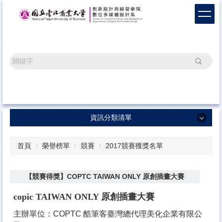
跳
到
主
要
內
容
搜尋
區
資訊分類清單
資訊分類清單
首頁
榮譽榜單
競賽
2017競賽獲獎名單
系所最新消息
【競賽得獎】COPTC TAIWAN ONLY 原創插畫大賽
畢業成果
榮譽榜單
copic TAIWAN ONLY 原創插畫大賽
辦學成果
主辦單位：COPTC 酷筆客臺灣總代理美化企業有限公