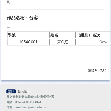
司
其他資源
本院系所
作品名稱：台客
校外實習
＿
學號
姓名
（組別）名次
佳作
1054C001
宋O庭
瀏覽數:
721
繁體
English
國立臺北商業大學數位多媒體設計系
電話：886-3-4506333~8141
信箱：ntubdmd@ntub.edu.tw