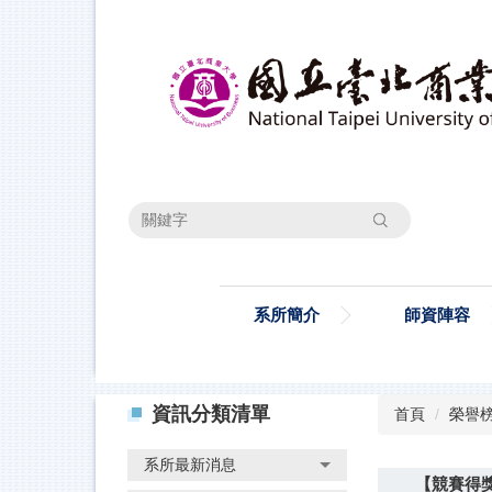
跳
到
主
要
內
容
區
搜尋
系所簡介
師資陣容
資訊分類清單
首頁
榮譽
系所最新消息
【競賽得獎